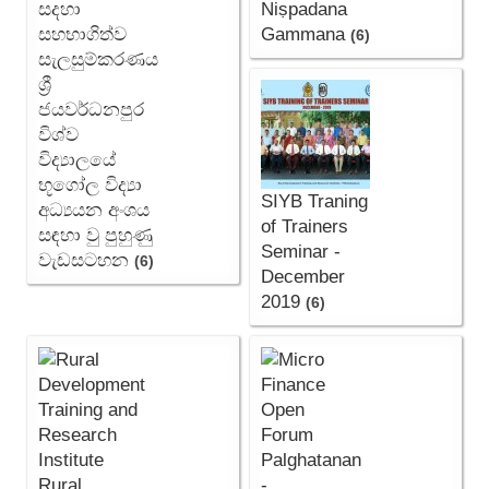
සදහා
Niṣpadana
සහභාගිත්ව
Gammana
(6)
සැලසුම්කරණය
ශ්‍රී
ජයවර්ධනපුර
විශ්ව
විද්‍යාලයේ
භූගෝල විද්‍යා
SIYB Traning
අධ්‍යයන අංශය
of Trainers
සඳහා වු පුහුණු
Seminar -
වැඩසටහන
(6)
December
2019
(6)
Rural