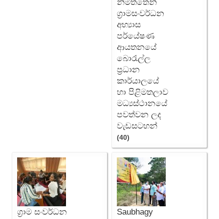
නිමිත්තෙන්
ග්‍රාමසංවර්ධන
අභ්‍යාස
පර්යේෂණ
ආයතනයේ
බොරැල්ල
ප්‍රධාන
කාර්යාලයේ
හා පිළිමතලාව
මධ්‍යස්ථානයේ
පවත්වන ලද
වැඩසටහන්
(40)
ග්‍රාම සංවර්ධන
Saubhagy