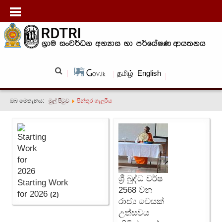
தமிழ்
English
ඔබ මෙතැනය:
මුල් පිටුව
පින්තූර ගැලරිය
ශ්‍රී බුද්ධ වර්ෂ
Starting Work
2568 වන
for 2026
(2)
රාජ්‍ය වෙසක්
උත්සවය