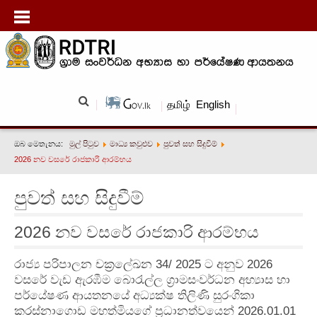
தமிழ்
English
ඔබ මෙතැනය:
මුල් පිටුව
මාධ්‍ය කවුළුව
පුවත් සහ සිදුවීම්
2026 නව වසරේ රාජකාරි ආරම්භය
පුවත් සහ සිදුවීම්
2026 නව වසරේ රාජකාරි ආරම්භය
රාජ්‍ය පරිපාලන චක්‍රලේඛන 34/ 2025 ට අනුව 2026
වසරේ වැඩ ඇරඹීම බොරැල්ල ග්‍රාමසංවර්ධන අභ්‍යාස හා
පර්යේෂණ ආයතනයේ අධ්‍යක්ෂ තිලිණි සුරංගිකා
කරස්නාගොඩ මහත්මියගේ ප්‍රධානත්වයෙන් 2026.01.01