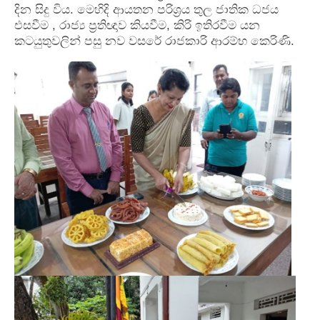
දින සිදු විය. මෙහිදි ආයතන පරිශ්‍රය තුල ජාතික ධජය
එසවීම , රාජ්‍ය ප්‍රතිඥාව කියවීම, කිරි ඉතිරවීම යන
කටයුතුවලින් පසු නව වසරේ රාජකාරි ආරම්භ කෙරිණි.